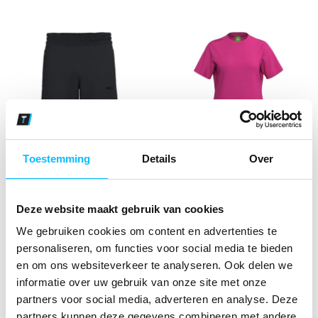
Toestemming
Details
Over
ERIMA TS Sweatshorts
ERIMA TS T-Shirt Dames |
Kinderen | zwart |
pink | 2082674
2092601
Deze website maakt gebruik van cookies
€ 19
,34
€ 12
,89
€ 24
,79
excl BTW
€ 16
,53
excl BTW
€ 23
,40
€ 15
,60
€ 30
,-
incl BTW
€ 20
,-
incl BTW
We gebruiken cookies om content en advertenties te
personaliseren, om functies voor social media te bieden
en om ons websiteverkeer te analyseren. Ook delen we
informatie over uw gebruik van onze site met onze
partners voor social media, adverteren en analyse. Deze
partners kunnen deze gegevens combineren met andere