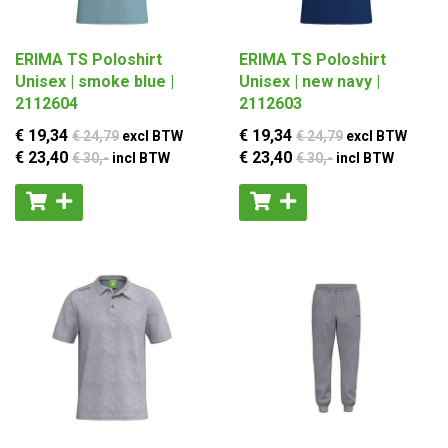
ERIMA TS Poloshirt
ERIMA TS Poloshirt
Unisex | smoke blue |
Unisex | new navy |
2112604
2112603
€ 19
,34
€ 19
,34
€ 24
,79
excl BTW
€ 24
,79
excl BTW
€ 23
,40
€ 23
,40
€ 30
,-
incl BTW
€ 30
,-
incl BTW