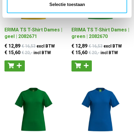
Selectie toestaan
ERIMA TS T-Shirt Dames |
ERIMA TS T-Shirt Dames |
geel | 2082671
green | 2082670
€ 12
,89
€ 12
,89
€ 16
,53
excl BTW
€ 16
,53
excl BTW
€ 15
,60
€ 15
,60
€ 20
,-
incl BTW
€ 20
,-
incl BTW