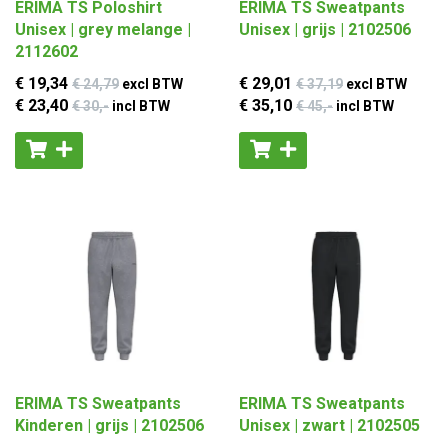
ERIMA TS Poloshirt
ERIMA TS Sweatpants
Unisex | grey melange |
Unisex | grijs | 2102506
2112602
€ 19
,34
€ 29
,01
€ 24
,79
excl BTW
€ 37
,19
excl BTW
€ 23
,40
€ 35
,10
€ 30
,-
incl BTW
€ 45
,-
incl BTW
ERIMA TS Sweatpants
ERIMA TS Sweatpants
Kinderen | grijs | 2102506
Unisex | zwart | 2102505