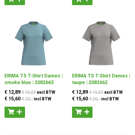
ERIMA TS T-Shirt Dames |
ERIMA TS T-Shirt Dames |
smoke blue | 2082663
taupe | 2082662
€ 12
,89
€ 12
,89
€ 16
,53
excl BTW
€ 16
,53
excl BTW
€ 15
,60
€ 15
,60
€ 20
,-
incl BTW
€ 20
,-
incl BTW