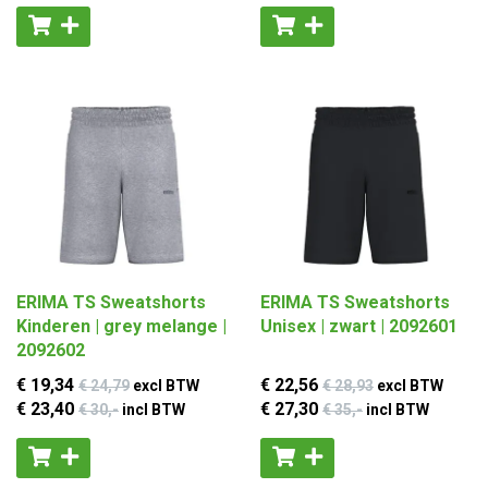
ERIMA TS Sweatshorts
ERIMA TS Sweatshorts
Kinderen | grey melange |
Unisex | zwart | 2092601
2092602
€ 19
,34
€ 22
,56
€ 24
,79
excl BTW
€ 28
,93
excl BTW
€ 23
,40
€ 27
,30
€ 30
,-
incl BTW
€ 35
,-
incl BTW