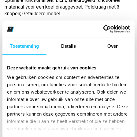
optimale functionaliteit. Licht, sneldrogend functioneel
materiaal voor een koel draaggevoel; Polokraag met 3
knopen; Getailleerd model...
Bekijk andere kleuren
green/zwart/wit
Toestemming
Details
Over
Maat
Deze website maakt gebruik van cookies
Aantal
We gebruiken cookies om content en advertenties te
personaliseren, om functies voor social media te bieden
en om ons websiteverkeer te analyseren. Ook delen we
informatie over uw gebruik van onze site met onze
*Gratis verzending vanaf €150,- exclusief BTW
partners voor social media, adverteren en analyse. Deze
partners kunnen deze gegevens combineren met andere
Kies kleur/maat
informatie die u aan ze heeft verstrekt of die ze hebben
€ 29
,01
€ 37
,19
excl BTW
verzameld op basis van uw gebruik van hun services.
€ 35
,10
€ 45
,-
incl BTW