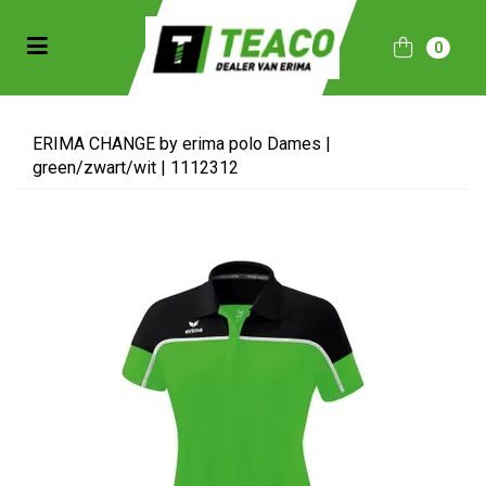
Toggle navigation
0
bmenu (Sportkleding)
bmenu (Collecties)
ERIMA CHANGE by erima polo Dames |
green/zwart/wit | 1112312
ubmenu (Accessoires)