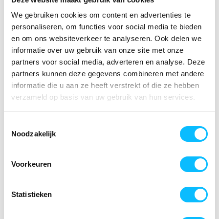
We gebruiken cookies om content en advertenties te
personaliseren, om functies voor social media te bieden
en om ons websiteverkeer te analyseren. Ook delen we
informatie over uw gebruik van onze site met onze
partners voor social media, adverteren en analyse. Deze
partners kunnen deze gegevens combineren met andere
informatie die u aan ze heeft verstrekt of die ze hebben
verzameld op basis van uw gebruik van hun services.
Toestemmingsselectie
ERIMA CHANGE by erima
ERIMA CHANGE by erima
Noodzakelijk
polo Dames | wit/slate
polo Dames |
grey/zwart | 1112316
wit/rood/zwart | 1112315
€ 29
,01
€ 29
,01
Voorkeuren
€ 37
,19
excl BTW
€ 37
,19
excl BTW
€ 35
,10
€ 35
,10
€ 45
,-
incl BTW
€ 45
,-
incl BTW
Statistieken