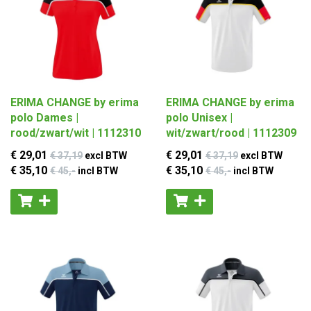
ERIMA CHANGE by erima
ERIMA CHANGE by erima
polo Dames |
polo Unisex |
rood/zwart/wit | 1112310
wit/zwart/rood | 1112309
€ 29
,01
€ 29
,01
€ 37
,19
excl BTW
€ 37
,19
excl BTW
€ 35
,10
€ 35
,10
€ 45
,-
incl BTW
€ 45
,-
incl BTW