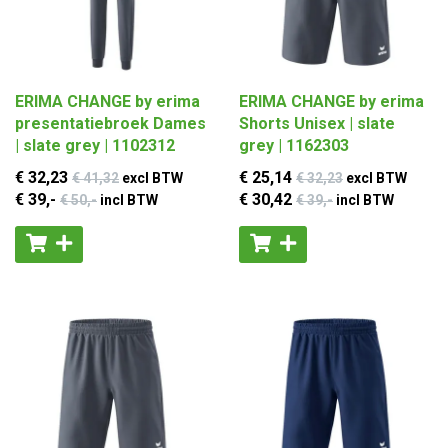
ERIMA CHANGE by erima
ERIMA CHANGE by erima
presentatiebroek Dames
Shorts Unisex | slate
| slate grey | 1102312
grey | 1162303
€ 32
,23
€ 25
,14
€ 41
,32
excl BTW
€ 32
,23
excl BTW
€ 39
,-
€ 30
,42
€ 50
,-
incl BTW
€ 39
,-
incl BTW