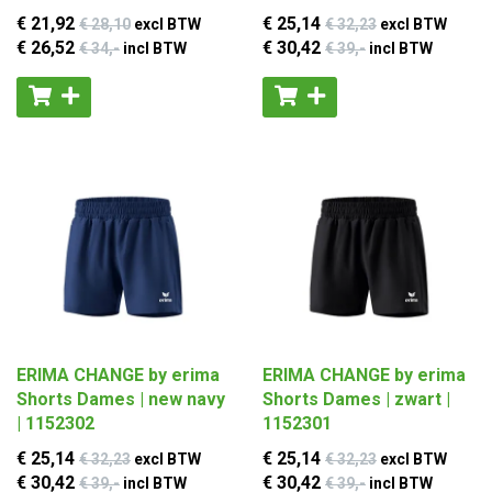
€ 21
,92
€ 25
,14
€ 28
,10
excl BTW
€ 32
,23
excl BTW
€ 26
,52
€ 30
,42
€ 34
,-
incl BTW
€ 39
,-
incl BTW
ERIMA CHANGE by erima
ERIMA CHANGE by erima
Shorts Dames | new navy
Shorts Dames | zwart |
| 1152302
1152301
€ 25
,14
€ 25
,14
€ 32
,23
excl BTW
€ 32
,23
excl BTW
€ 30
,42
€ 30
,42
€ 39
,-
incl BTW
€ 39
,-
incl BTW