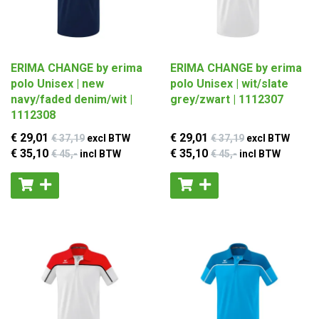
ERIMA CHANGE by erima
ERIMA CHANGE by erima
polo Unisex | new
polo Unisex | wit/slate
navy/faded denim/wit |
grey/zwart | 1112307
1112308
€ 29
,01
€ 29
,01
€ 37
,19
excl BTW
€ 37
,19
excl BTW
€ 35
,10
€ 35
,10
€ 45
,-
incl BTW
€ 45
,-
incl BTW