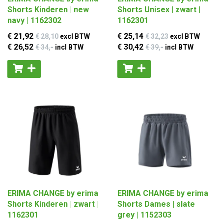
Shorts Kinderen | new
Shorts Unisex | zwart |
navy | 1162302
1162301
€ 21
,92
€ 25
,14
€ 28
,10
excl BTW
€ 32
,23
excl BTW
€ 26
,52
€ 30
,42
€ 34
,-
incl BTW
€ 39
,-
incl BTW
ERIMA CHANGE by erima
ERIMA CHANGE by erima
Shorts Kinderen | zwart |
Shorts Dames | slate
1162301
grey | 1152303