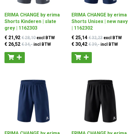
ERIMA CHANGE by erima
ERIMA CHANGE by erima
Shorts Kinderen | slate
Shorts Unisex | new navy
grey | 1162303
| 1162302
€ 21
,92
€ 25
,14
€ 28
,10
excl BTW
€ 32
,23
excl BTW
€ 26
,52
€ 30
,42
€ 34
,-
incl BTW
€ 39
,-
incl BTW
ERIMA CHANGE by erima
ERIMA CHANGE by erima