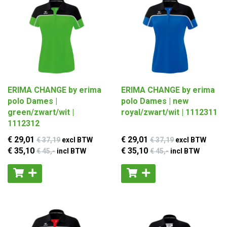
ERIMA CHANGE by erima
ERIMA CHANGE by erima
polo Dames |
polo Dames | new
green/zwart/wit |
royal/zwart/wit | 1112311
1112312
€ 29
,01
€ 29
,01
€ 37
,19
excl BTW
€ 37
,19
excl BTW
€ 35
,10
€ 35
,10
€ 45
,-
incl BTW
€ 45
,-
incl BTW