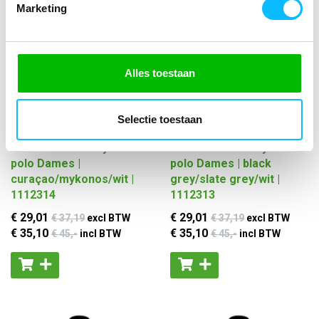
Marketing
Alles toestaan
Selectie toestaan
ERIMA CHANGE by erima
ERIMA CHANGE by erima
polo Dames |
polo Dames | black
curaçao/mykonos/wit |
grey/slate grey/wit |
1112314
1112313
€ 29
,01
€ 29
,01
€ 37
,19
excl BTW
€ 37
,19
excl BTW
€ 35
,10
€ 35
,10
€ 45
,-
incl BTW
€ 45
,-
incl BTW