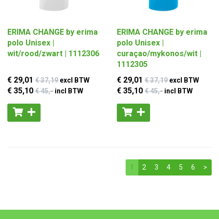
ERIMA CHANGE by erima
ERIMA CHANGE by erima
polo Unisex |
polo Unisex |
wit/rood/zwart | 1112306
curaçao/mykonos/wit |
1112305
€ 29
,01
€ 29
,01
€ 37
,19
excl BTW
€ 37
,19
excl BTW
€ 35
,10
€ 35
,10
€ 45
,-
incl BTW
€ 45
,-
incl BTW
1
2
3
4
5
6
>