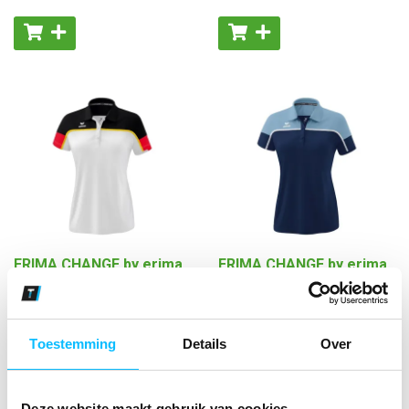
ERIMA CHANGE by erima
ERIMA CHANGE by erima
polo Dames |
polo Dames | new
wit/zwart/rood | 1112318
navy/faded denim/wit |
1112317
Toestemming
Details
Over
€ 29
,01
€ 29
,01
€ 37
,19
excl BTW
€ 37
,19
excl BTW
€ 35
,10
€ 35
,10
€ 45
,-
incl BTW
€ 45
,-
incl BTW
Deze website maakt gebruik van cookies