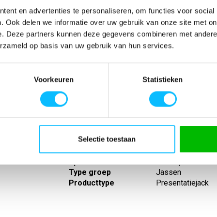
ent en advertenties te personaliseren, om functies voor social
. Ook delen we informatie over uw gebruik van onze site met on
e. Deze partners kunnen deze gegevens combineren met andere i
erzameld op basis van uw gebruik van hun services.
SPECIFICATIES
Voorkeuren
Statistieken
 uniform
Artikelnummer
-
elastisch
EAN nummer
-
 en de
Leverancier
Erima
Kleine opstaande
Model
1012301pjk
 rug
Materiaal
100% polyester (
Selectie toestaan
Eigenschappen
Geen binnenvoeri
Lijn
Change
Sport
Teamsport
Type groep
Jassen
Producttype
Presentatiejack