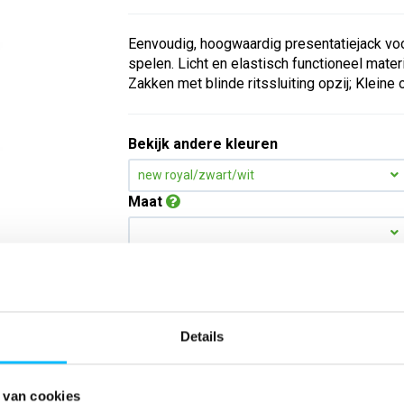
Eenvoudig, hoogwaardig presentatiejack voor
spelen. Licht en elastisch functioneel mate
Zakken met blinde ritssluiting opzij; Kleine 
Bekijk andere kleuren
new royal/zwart/wit
Maat
Aantal
Details
*Gratis verzending vanaf €150,- exclusief BTW
Kies kleur/maat
 van cookies