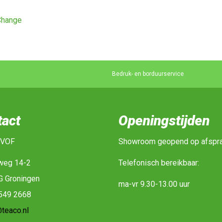
hange
Bedruk- en borduurservice
tact
Openingstijden
 VOF
Showroom geopend op afspr
weg 14-2
Telefonisch bereikbaar:
G Groningen
ma-vr 9.30-13.00 uur
-549 2668
teaco.nl