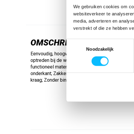
We gebruiken cookies om cont
websiteverkeer te analyseren
media, adverteren en analys
verstrekt of die ze hebben v
OMSCHRIJVING
Toestemmingsselectie
Noodzakelijk
Eenvoudig, hoogwaardig presentatiejack voor een
optreden bij de wedstrijd of het spelen. Licht en 
functioneel materiaal; Ribboorden aan de mouwen
onderkant; Zakken met blinde ritssluiting opzij; 
kraag; Zonder binnenvoering; ERIMA slogan op de