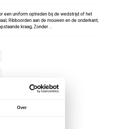
 een uniform optreden bij de wedstrijd of het
riaal; Ribboorden aan de mouwen en de onderkant;
opstaande kraag; Zonder ...
Over
€ 45
,12
€ 57
,85
excl BTW
€ 54
,60
€ 70
,-
incl BTW