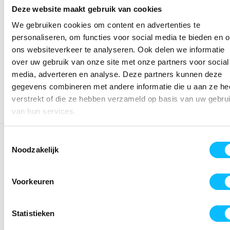
Deze website maakt gebruik van cookies
*Gratis verzending vanaf €150,- exclusief BTW
We gebruiken cookies om content en advertenties te
personaliseren, om functies voor social media te bieden en 
Kies kleur/maat
ons websiteverkeer te analyseren. Ook delen we informatie
over uw gebruik van onze site met onze partners voor social
€ 43
,83
€ 56
,20
excl BTW
media, adverteren en analyse. Deze partners kunnen deze
€ 53
,04
€ 68
,-
incl BTW
gegevens combineren met andere informatie die u aan ze he
verstrekt of die ze hebben verzameld op basis van uw gebru
van hun services.
OMSCHRIJVING
Toestemmingsselectie
Noodzakelijk
Het slijtvaste trainingsjack is de perfecte begeleider bij
koeler weer. Slijtvast functioneel materiaal; Ribboorden aan
Voorkeuren
de mouwen en de onderkant; Zakken met blinde ritssluiting
opzij; Hoge kraag met capuchon; Ritssluiting met
kinbeschermer; ERIMA slogan op de rug
Statistieken