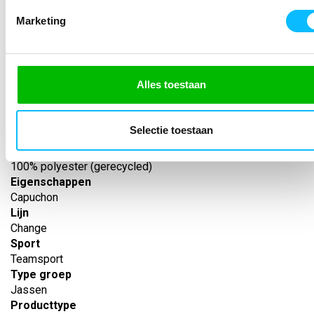
SPECIFICATIES
Marketing
Artikelnummer
-
EAN nummer
-
Alles toestaan
Leverancier
Erima
Model
Selectie toestaan
1032301tjk
Materiaal
100% polyester (gerecycled)
Eigenschappen
Capuchon
Lijn
Change
Sport
Teamsport
Type groep
Jassen
Producttype