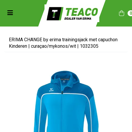
Toggle navigation
bmenu (Sportkleding)
bmenu (Collecties)
ERIMA CHANGE by erima trainingsjack met capuchon
Kinderen | curaçao/mykonos/wit | 1032305
ubmenu (Accessoires)