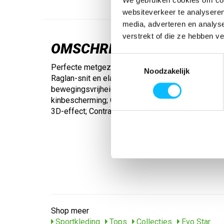
websiteverkeer te analyseren
media, adverteren en analys
verstrekt of die ze hebben v
OMSCHRIJVING
Toestemmingsselectie
Perfecte metgezel voor je training. Slijtvast funct
Noodzakelijk
Raglan-snit en elastische inzetstukken voor voll
bewegingsvrijheid; Opstaande kraag met korte rits
kinbescherming; Open zoom; Stijlvol design op 
3D-effect; Contrastkleurige biezen op de mouwe
Shop meer
Sportkleding
Tops
Collecties
Evo Star