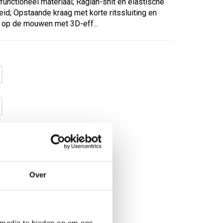
 functioneel materiaal; Raglan-snit en elastische
id; Opstaande kraag met korte ritssluiting en
 op de mouwen met 3D-eff...
Over
€ 34
,17
€ 43
,80
excl BTW
€ 41
,34
€ 53
,-
incl BTW
 media te bieden en om ons