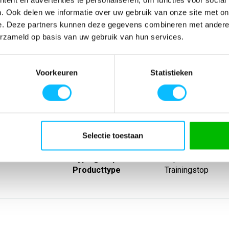
. Ook delen we informatie over uw gebruik van onze site met on
e. Deze partners kunnen deze gegevens combineren met andere i
erzameld op basis van uw gebruik van hun services.
SPECIFICATIES
ioneel materiaal;
Artikelnummer
-
Voorkeuren
Statistieken
edige
EAN nummer
-
sluiting en
Leverancier
Erima
de mouwen met
Model
1262401tu
n
Materiaal
100% polyester (
Eigenschappen
Korte rits
Selectie toestaan
Lijn
Evo star
Sport
Teamsport
Type groep
Tops
Producttype
Trainingstop