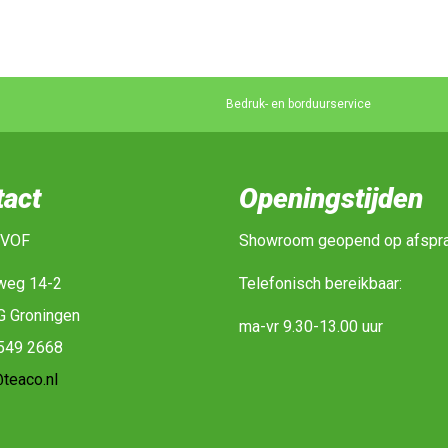
Bedruk- en borduurservice
tact
Openingstijden
 VOF
Showroom geopend op afspr
weg 14-2
Telefonisch bereikbaar:
G Groningen
ma-vr 9.30-13.00 uur
-549 2668
teaco.nl