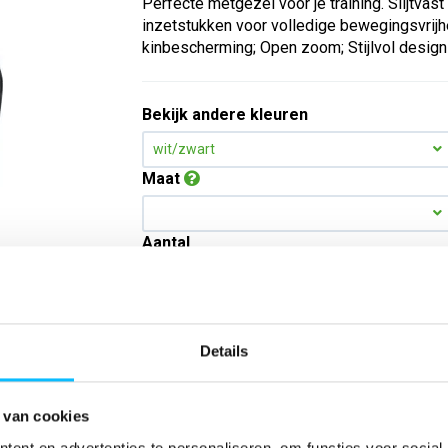
Perfecte metgezel voor je training. Slijtvast
inzetstukken voor volledige bewegingsvrijhe
kinbescherming; Open zoom; Stijlvol design
Bekijk andere kleuren
wit/zwart
Maat
Aantal
*Gratis verzending vanaf €150,- exclusief BTW
Details
Kies kleur/maat
 van cookies
ent en advertenties te personaliseren, om functies voor social