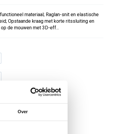
 functioneel materiaal; Raglan-snit en elastische
id; Opstaande kraag met korte ritssluiting en
 op de mouwen met 3D-eff...
Over
€ 34
,17
€ 43
,80
excl BTW
€ 41
,34
€ 53
,-
incl BTW