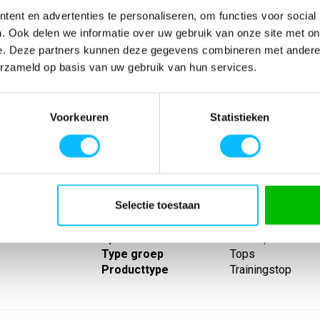
ent en advertenties te personaliseren, om functies voor social
. Ook delen we informatie over uw gebruik van onze site met on
e. Deze partners kunnen deze gegevens combineren met andere i
erzameld op basis van uw gebruik van hun services.
SPECIFICATIES
Voorkeuren
Statistieken
ioneel materiaal;
Artikelnummer
-
edige
EAN nummer
-
sluiting en
Leverancier
Erima
de mouwen met
Model
1262401tu
n
Materiaal
100% polyester (
Selectie toestaan
Eigenschappen
Korte rits
Lijn
Evo star
Sport
Teamsport
Type groep
Tops
Producttype
Trainingstop