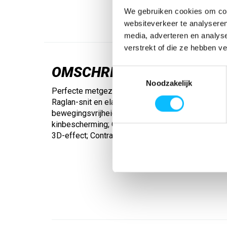
We gebruiken cookies om cont
websiteverkeer te analyseren
media, adverteren en analys
verstrekt of die ze hebben v
OMSCHRIJVING
Toestemmingsselectie
Noodzakelijk
Perfecte metgezel voor je training. Slijtvast funct
Raglan-snit en elastische inzetstukken voor voll
bewegingsvrijheid; Opstaande kraag met korte rits
kinbescherming; Open zoom; Stijlvol design op 
3D-effect; Contrastkleurige biezen op de mouwe