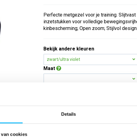
Perfecte metgezel voor je training. Slijtvast
inzetstukken voor volledige bewegingsvrijhe
kinbescherming; Open zoom; Stijlvol design
Bekijk andere kleuren
zwart/ultra violet
Maat
Aantal
Details
*Gratis verzending vanaf €150,- exclusief BTW
Kies kleur/maat
 van cookies