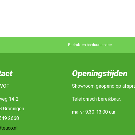
Bedruk- en borduurservice
tact
Openingstijden
 VOF
Showroom geopend op afspr
weg 14-2
Telefonisch bereikbaar:
G Groningen
ma-vr 9.30-13.00 uur
-549 2668
teaco.nl