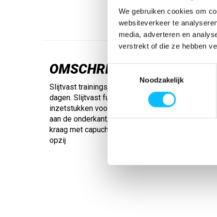
We gebruiken cookies om cont
websiteverkeer te analyseren
media, adverteren en analys
verstrekt of die ze hebben v
OMSCHRIJVING
Toestemmingsselectie
Noodzakelijk
Slijtvast trainingsjack met capuchon voor de train
dagen. Slijtvast functioneel materiaal; Raglan snit
inzetstukken voor maximale bewegingsvrijheid; 
aan de onderkant; Contrasterende piping op de 
kraag met capuchon en kinbeschermer; Zakken met
opzij