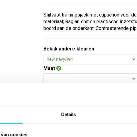
Slijtvast trainingsjack met capuchon voor de 
materiaal; Raglan snit en elastische inzet
boord aan de onderkant; Contrasterende pip
Bekijk andere kleuren
new navy/wit
Maat
Aantal
Details
*Gratis verzending vanaf €150,- exclusief BTW
Kies kleur/maat
 van cookies