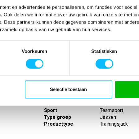
ent en advertenties te personaliseren, om functies voor social
. Ook delen we informatie over uw gebruik van onze site met on
e. Deze partners kunnen deze gegevens combineren met andere i
erzameld op basis van uw gebruik van hun services.
SPECIFICATIES
Voorkeuren
Statistieken
ing op koelere
Artikelnummer
-
 en elastische
EAN nummer
-
Zonder boord
Leverancier
Erima
mouwen; Hoge
Model
1032326tck
 ritssluiting
Materiaal
Materiaal: 100% p
Selectie toestaan
elastaan
Eigenschappen
Capuchon
Lijn
Liga star
Sport
Teamsport
Type groep
Jassen
Producttype
Trainingsjack