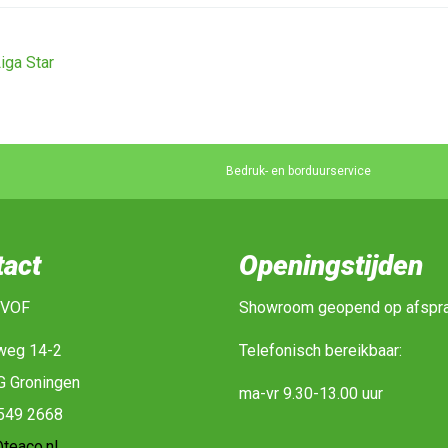
iga Star
Bedruk- en borduurservice
tact
Openingstijden
 VOF
Showroom geopend op afspr
weg 14-2
Telefonisch bereikbaar:
G Groningen
ma-vr 9.30-13.00 uur
-549 2668
teaco.nl