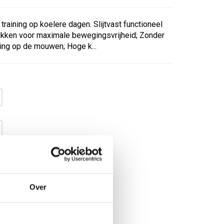
training op koelere dagen. Slijtvast functioneel
stukken voor maximale bewegingsvrijheid; Zonder
ing op de mouwen; Hoge k...
Over
€ 32
,23
€ 41
,32
excl BTW
€ 39
,-
€ 50
,-
incl BTW