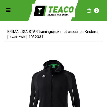
Toggle navigation
0
bmenu (Sportkleding)
bmenu (Collecties)
ERIMA LIGA STAR trainingsjack met capuchon Kinderen
| zwart/wit | 1032331
ubmenu (Accessoires)