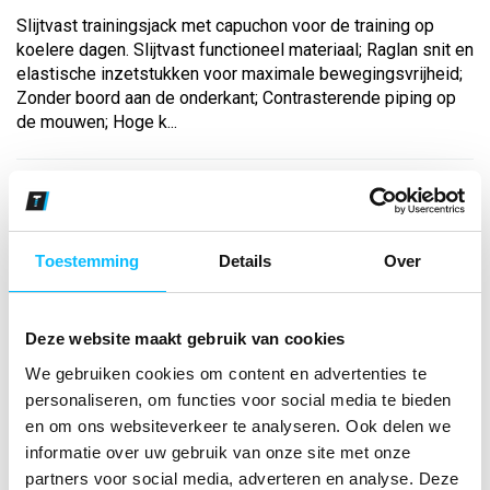
Slijtvast trainingsjack met capuchon voor de training op
koelere dagen. Slijtvast functioneel materiaal; Raglan snit en
elastische inzetstukken voor maximale bewegingsvrijheid;
Zonder boord aan de onderkant; Contrasterende piping op
de mouwen; Hoge k...
Bekijk andere kleuren
zwart/wit
Toestemming
Details
Over
Maat
Aantal
Deze website maakt gebruik van cookies
We gebruiken cookies om content en advertenties te
personaliseren, om functies voor social media te bieden
en om ons websiteverkeer te analyseren. Ook delen we
*Gratis verzending vanaf €150,- exclusief BTW
informatie over uw gebruik van onze site met onze
partners voor social media, adverteren en analyse. Deze