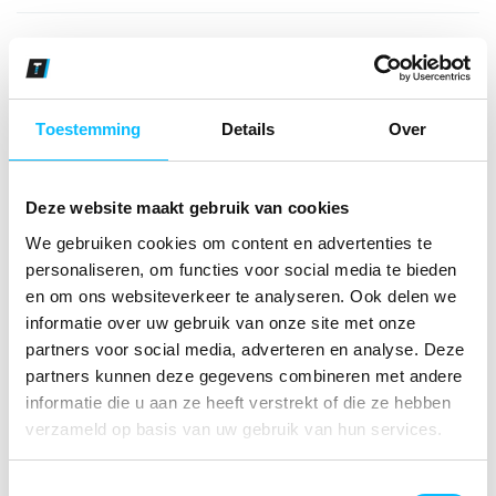
Bekijk andere kleuren
columbia
Maat
Toestemming
Details
Over
Aantal
Deze website maakt gebruik van cookies
We gebruiken cookies om content en advertenties te
personaliseren, om functies voor social media te bieden
*Gratis verzending vanaf €150,- exclusief BTW
en om ons websiteverkeer te analyseren. Ook delen we
informatie over uw gebruik van onze site met onze
Kies kleur/maat
partners voor social media, adverteren en analyse. Deze
partners kunnen deze gegevens combineren met andere
€ 17
,40
€ 22
,31
excl BTW
informatie die u aan ze heeft verstrekt of die ze hebben
€ 21
,06
€ 27
,-
incl BTW
verzameld op basis van uw gebruik van hun services.
Toestemmingsselectie