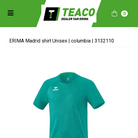
Toggle navigation
0
bmenu (Sportkleding)
bmenu (Collecties)
ERIMA Madrid shirt Unisex | columbia | 3132110
ubmenu (Accessoires)