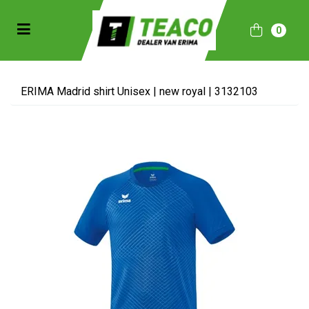
Toggle navigation
0
bmenu (Sportkleding)
bmenu (Collecties)
ERIMA Madrid shirt Unisex | new royal | 3132103
ubmenu (Accessoires)