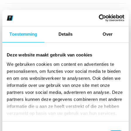
Bekijk andere kleuren
new royal
Maat
Toestemming
Details
Over
Aantal
Deze website maakt gebruik van cookies
We gebruiken cookies om content en advertenties te
personaliseren, om functies voor social media te bieden
*Gratis verzending vanaf €150,- exclusief BTW
en om ons websiteverkeer te analyseren. Ook delen we
informatie over uw gebruik van onze site met onze
Kies kleur/maat
partners voor social media, adverteren en analyse. Deze
partners kunnen deze gegevens combineren met andere
€ 17
,40
€ 22
,31
excl BTW
informatie die u aan ze heeft verstrekt of die ze hebben
€ 21
,06
€ 27
,-
incl BTW
verzameld op basis van uw gebruik van hun services.
Toestemmingsselectie