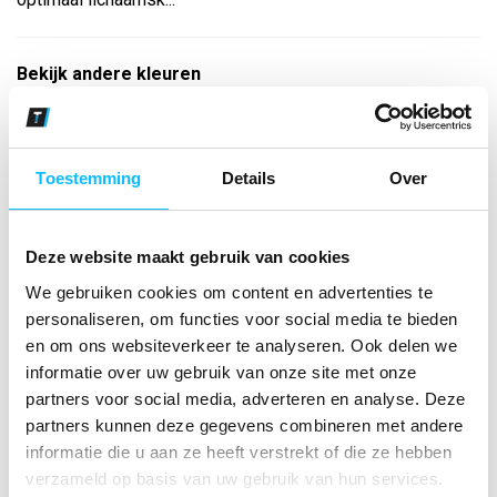
Bekijk andere kleuren
rood
Maat
Toestemming
Details
Over
Aantal
Deze website maakt gebruik van cookies
We gebruiken cookies om content en advertenties te
*Gratis verzending vanaf €150,- exclusief BTW
personaliseren, om functies voor social media te bieden
en om ons websiteverkeer te analyseren. Ook delen we
informatie over uw gebruik van onze site met onze
Kies kleur/maat
partners voor social media, adverteren en analyse. Deze
€ 29
,01
€ 37
,19
excl BTW
partners kunnen deze gegevens combineren met andere
€ 35
,10
€ 45
,-
incl BTW
informatie die u aan ze heeft verstrekt of die ze hebben
verzameld op basis van uw gebruik van hun services.