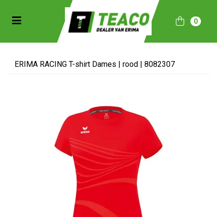
Toggle navigation
0
bmenu (Sportkleding)
bmenu (Collecties)
ERIMA RACING T-shirt Dames | rood | 8082307
ubmenu (Accessoires)