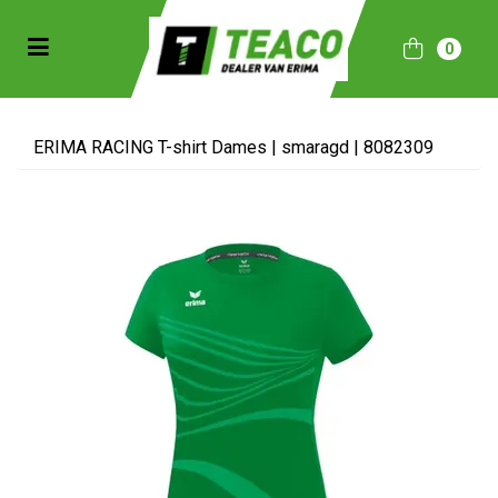
Toggle navigation
0
bmenu (Sportkleding)
bmenu (Collecties)
ERIMA RACING T-shirt Dames | smaragd | 8082309
ubmenu (Accessoires)