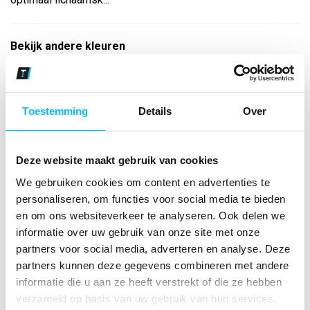
Bekijk andere kleuren
smaragd
Maat
Toestemming
Details
Over
Aantal
Deze website maakt gebruik van cookies
We gebruiken cookies om content en advertenties te
*Gratis verzending vanaf €150,- exclusief BTW
personaliseren, om functies voor social media te bieden
en om ons websiteverkeer te analyseren. Ook delen we
informatie over uw gebruik van onze site met onze
Kies kleur/maat
partners voor social media, adverteren en analyse. Deze
€ 29
,01
€ 37
,19
excl BTW
partners kunnen deze gegevens combineren met andere
€ 35
,10
€ 45
,-
incl BTW
informatie die u aan ze heeft verstrekt of die ze hebben
verzameld op basis van uw gebruik van hun services.