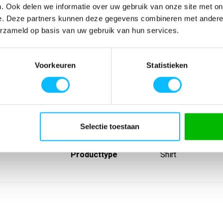
. Ook delen we informatie over uw gebruik van onze site met on
e. Deze partners kunnen deze gegevens combineren met andere i
erzameld op basis van uw gebruik van hun services.
SPECIFICATIES
Voorkeuren
Statistieken
d, sneldrogend
Artikelnummer
-
ale
EAN nummer
-
n; Tweekleurige
Leverancier
Erima
Model
3131815su
Materiaal
100% polyester
Lijn
Wedstrijdshirts
Selectie toestaan
Sport
Teamsport
Type groep
Wedstrijdshirts
Producttype
Shirt