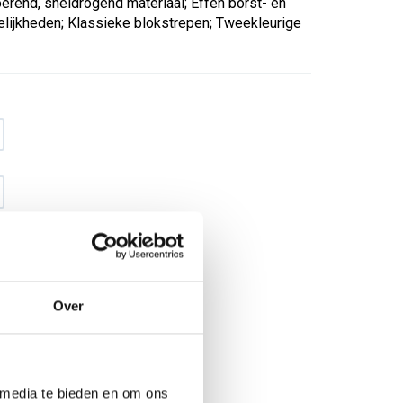
oerend, sneldrogend materiaal; Effen borst- en
lijkheden; Klassieke blokstrepen; Tweekleurige
Over
€ 20
,63
€ 26
,45
excl BTW
€ 24
,96
€ 32
,-
incl BTW
 media te bieden en om ons