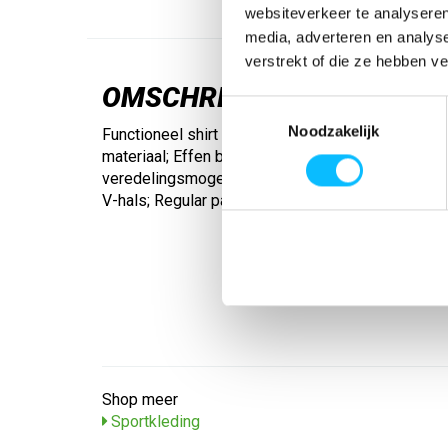
websiteverkeer te analyseren
media, adverteren en analys
verstrekt of die ze hebben v
OMSCHRIJVING
Toestemmingsselectie
Noodzakelijk
Functioneel shirt in streepdessin. Vochtafvoeren
materiaal; Effen borst- en ruggedeelte voor optim
veredelingsmogelijkheden; Klassieke blokstrepe
V-hals; Regular pasvorm
Shop meer
Sportkleding