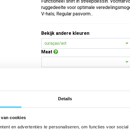
Functioneel shirt in streepdessin. Vochtafv
ruggedeelte voor optimale veredelingsmoge
V-hals; Regular pasvorm...
Bekijk andere kleuren
curaçao/wit
Maat
Aantal
*Gratis verzending vanaf €150,- exclusief BTW
Details
Kies kleur/maat
 van cookies
ent en advertenties te personaliseren, om functies voor social