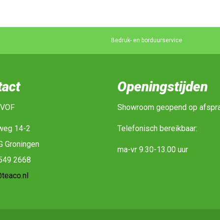
Bedruk- en borduurservice
tact
Openingstijden
 VOF
Showroom geopend op afspr
weg 14-2
Telefonisch bereikbaar:
G Groningen
ma-vr 9.30-13.00 uur
-549 2668
teaco.nl