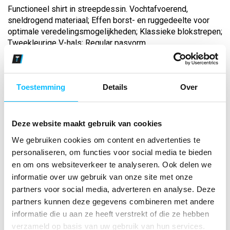
Functioneel shirt in streepdessin. Vochtafvoerend,
sneldrogend materiaal; Effen borst- en ruggedeelte voor
optimale veredelingsmogelijkheden; Klassieke blokstrepen;
Tweekleurige V-hals; Regular pasvorm...
Bekijk andere kleuren
Toestemming
Details
Over
rood/wit
Maat
Deze website maakt gebruik van cookies
We gebruiken cookies om content en advertenties te
Aantal
personaliseren, om functies voor social media te bieden
en om ons websiteverkeer te analyseren. Ook delen we
informatie over uw gebruik van onze site met onze
*Gratis verzending vanaf €150,- exclusief BTW
partners voor social media, adverteren en analyse. Deze
partners kunnen deze gegevens combineren met andere
informatie die u aan ze heeft verstrekt of die ze hebben
Kies kleur/maat
verzameld op basis van uw gebruik van hun services.