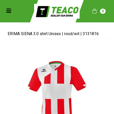
Toggle navigation
0
bmenu (Sportkleding)
bmenu (Collecties)
ERIMA SIENA 3.0 shirt Unisex | rood/wit | 3131816
ubmenu (Accessoires)