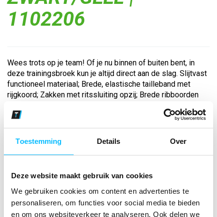
1102206
Wees trots op je team! Of je nu binnen of buiten bent, in
deze trainingsbroek kun je altijd direct aan de slag. Slijtvast
functioneel materiaal; Brede, elastische tailleband met
rijgkoord; Zakken met ritssluiting opzij; Brede ribboorden
onder aan de ...
Bekijk andere kleuren
Toestemming
Details
Over
zwart/geel
Maat
Deze website maakt gebruik van cookies
We gebruiken cookies om content en advertenties te
Aantal
personaliseren, om functies voor social media te bieden
en om ons websiteverkeer te analyseren. Ook delen we