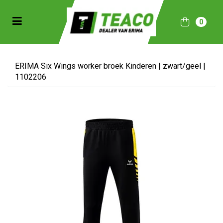
Toggle navigation
0
bmenu (Sportkleding)
bmenu (Collecties)
ERIMA Six Wings worker broek Kinderen | zwart/geel |
1102206
ubmenu (Accessoires)