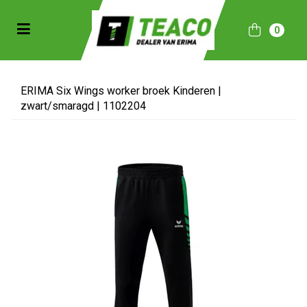
Toggle navigation
0
bmenu (Sportkleding)
bmenu (Collecties)
ERIMA Six Wings worker broek Kinderen |
zwart/smaragd | 1102204
ubmenu (Accessoires)