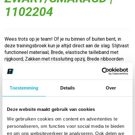
1102204
Wees trots op je team! Of je nu binnen of buiten bent, in
deze trainingsbroek kun je altijd direct aan de slag. Slijtvast
functioneel materiaal; Brede, elastische tailleband met
rijgkoord; Zakken met ritssluiting opzij; Brede ribboorden
onder aan de ...
Bekijk andere kleuren
Toestemming
Details
Over
zwart/smaragd
Maat
Deze website maakt gebruik van cookies
We gebruiken cookies om content en advertenties te
Aantal
personaliseren, om functies voor social media te bieden
en om ons websiteverkeer te analyseren. Ook delen we