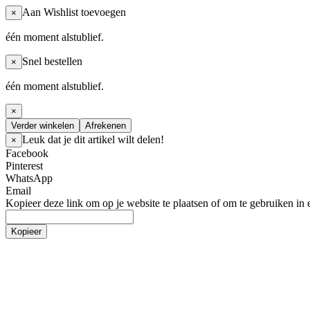
Aan Wishlist toevoegen
×
één moment alstublief.
Snel bestellen
×
één moment alstublief.
×
Verder winkelen
Afrekenen
Leuk dat je dit artikel wilt delen!
×
Facebook
Pinterest
WhatsApp
Email
Kopieer deze link om op je website te plaatsen of om te gebruiken in 
Kopieer
Sportkleding
Tops
Broeken
Jassen & Jacks
Kousen & sokken