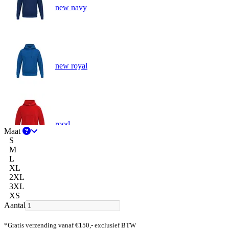
new navy
new royal
rood
Maat
S
M
L
XL
2XL
slate grey
3XL
XS
Aantal
*Gratis verzending vanaf €150,- exclusief BTW