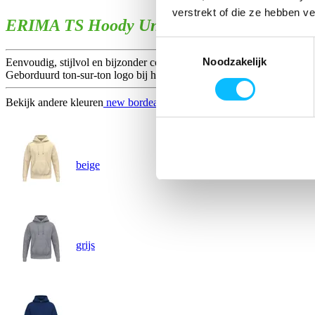
verstrekt of die ze hebben v
ERIMA TS Hoody Unisex | new bordeaux | 
Toestemmingsselectie
Noodzakelijk
Eenvoudig, stijlvol en bijzonder comfortabel. Katoenmix met soft to
Geborduurd ton-sur-ton logo bij het schoudergedeelt...
Bekijk andere kleuren
new bordeaux
beige
grijs