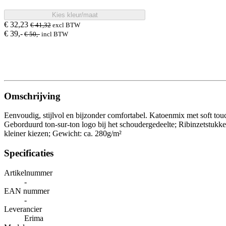
smaragd
Kies kleur/maat
€ 32
,23
€ 41
,32
excl BTW
€ 39
,-
€ 50
,-
incl BTW
smoke blue
Omschrijving
Eenvoudig, stijlvol en bijzonder comfortabel. Katoenmix met soft to
Geborduurd ton-sur-ton logo bij het schoudergedeelte; Ribinzetstukk
taupe
kleiner kiezen; Gewicht: ca. 280g/m²
Specificaties
Artikelnummer
-
zwart
EAN nummer
-
Leverancier
Erima