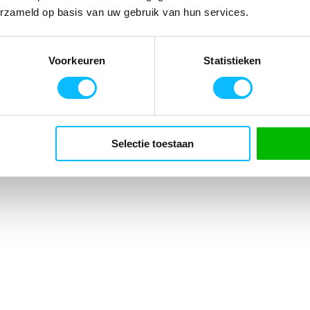
erzameld op basis van uw gebruik van hun services.
2072574
Voorkeuren
Statistieken
uch; Aan de binnenkant geborsteld voor een bijzonder zacht gevoel; Co
Selectie toestaan