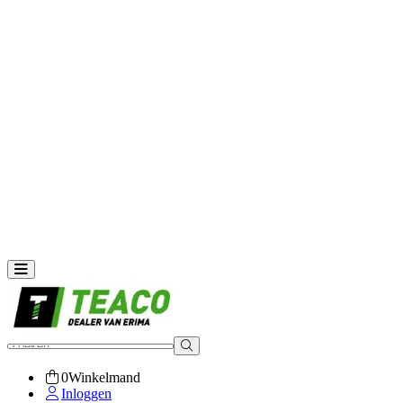
Onderkleding
Collecties
Intro
Change
Celebrate 125
CMPT Wings
Evo Star
Six Wings
Keepers
Scheidsrechter
Liga Star
Accessoires
Ballen
Tassen
Inloggen
Toggle navigation
Zoeken
0
Winkelmand
Inloggen