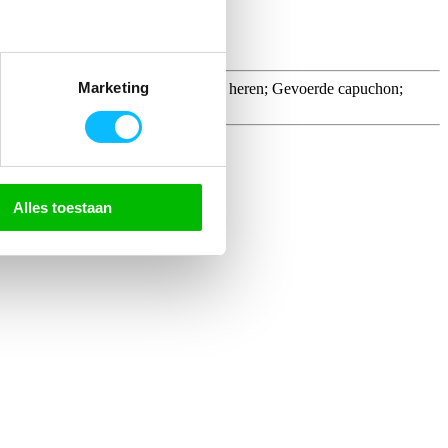
Marketing
mfortabele unisex snit voor dames en heren; Gevoerde capuchon;
Alles toestaan