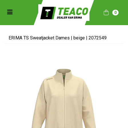
Toggle navigation
0
bmenu (Sportkleding)
bmenu (Collecties)
ERIMA TS Sweatjacket Dames | beige | 2072549
ubmenu (Accessoires)