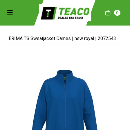
Toggle navigation
0
bmenu (Sportkleding)
bmenu (Collecties)
ERIMA TS Sweatjacket Dames | new royal | 2072543
ubmenu (Accessoires)