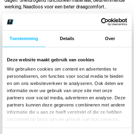
dagen. Sneldrogend functioneel materiaal; Geurremmende
werking; Naadloos voor een beter draagcomfort...
Bekijk andere kleuren
curaçao
Toestemming
Details
Over
Maat
Deze website maakt gebruik van cookies
Aantal
We gebruiken cookies om content en advertenties te
personaliseren, om functies voor social media te bieden
en om ons websiteverkeer te analyseren. Ook delen we
informatie over uw gebruik van onze site met onze
*Gratis verzending vanaf €150,- exclusief BTW
partners voor social media, adverteren en analyse. Deze
partners kunnen deze gegevens combineren met andere
Kies kleur/maat
informatie die u aan ze heeft verstrekt of die ze hebben
€ 24
,50
€ 31
,40
excl BTW
verzameld op basis van uw gebruik van hun services.
€ 29
,64
€ 38
,-
incl BTW