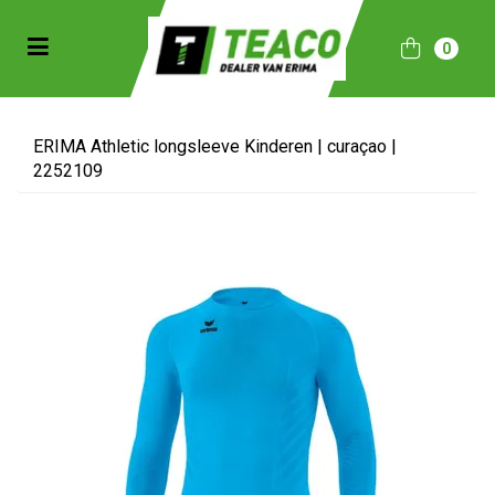
Toggle navigation
0
bmenu (Sportkleding)
bmenu (Collecties)
ERIMA Athletic longsleeve Kinderen | curaçao |
2252109
ubmenu (Accessoires)