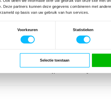
. Ook delen we informatie over uw gebruik van onze site met on
e. Deze partners kunnen deze gegevens combineren met andere i
erzameld op basis van uw gebruik van hun services.
SPECIFICATIES
p koude dagen.
Artikelnummer
-
Voorkeuren
Statistieken
e werking;
EAN nummer
-
Leverancier
Erima
Model
2252101alk
Materiaal
100% polyamide
Lijn
Functioneel onde
Selectie toestaan
Sport
Teamsport Keeper
Type groep
Ondergoed
Producttype
Longsleeve