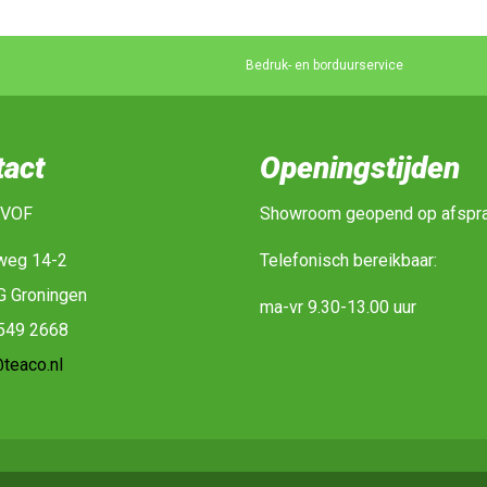
Bedruk- en borduurservice
tact
Openingstijden
 VOF
Showroom geopend op afspr
weg 14-2
Telefonisch bereikbaar:
G Groningen
ma-vr 9.30-13.00 uur
-549 2668
teaco.nl