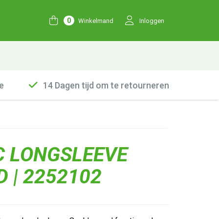
0
Winkelmand
Inloggen
e
14 Dagen tijd om te retourneren
C LONGSLEEVE
D | 2252102