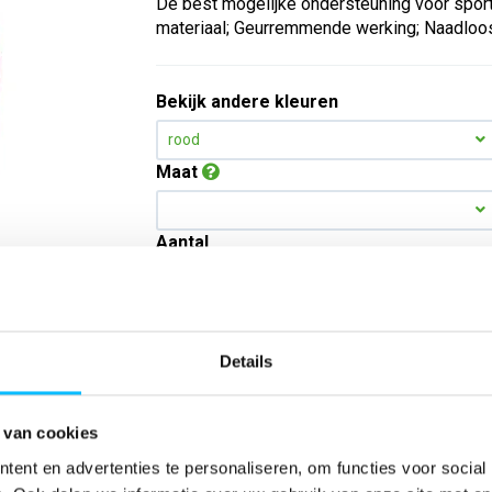
De best mogelijke ondersteuning voor spor
materiaal; Geurremmende werking; Naadloos 
Bekijk andere kleuren
rood
Maat
Aantal
*Gratis verzending vanaf €150,- exclusief BTW
Details
Kies kleur/maat
 van cookies
ent en advertenties te personaliseren, om functies voor social