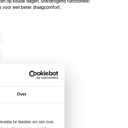
ten op koude dagen. Sneldrogend functioneel
voor een beter draagcomfort...
Over
€ 24
,50
€ 31
,40
excl BTW
€ 29
,64
€ 38
,-
incl BTW
 media te bieden en om ons