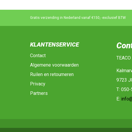
Gratis verzending in Nederland vanaf €150,- exclusief BTW
Con
KLANTENSERVICE
Contact
TEACO
Algemene voorwaarden
Kalmar
Ruilen en retourneren
9723 J
Privacy
T: 050
Partners
E:
info@