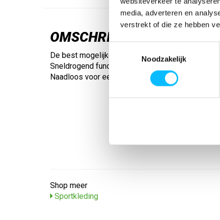
websiteverkeer te analyseren
media, adverteren en analys
verstrekt of die ze hebben v
OMSCHRIJVING
Toestemmingsselectie
De best mogelijke ondersteuning voor sporten o
Noodzakelijk
Sneldrogend functioneel materiaal; Geurremmend
Naadloos voor een beter draagcomfort
Shop meer
Sportkleding