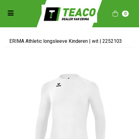
Toggle navigation
0
bmenu (Sportkleding)
bmenu (Collecties)
ERIMA Athletic longsleeve Kinderen | wit | 2252103
ubmenu (Accessoires)