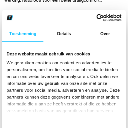
werking; Naadloos voor een beter draagcomfort...
Bekijk andere kleuren
wit
Toestemming
Details
Over
Maat
Deze website maakt gebruik van cookies
Aantal
We gebruiken cookies om content en advertenties te
personaliseren, om functies voor social media te bieden
en om ons websiteverkeer te analyseren. Ook delen we
*Gratis verzending vanaf €150,- exclusief BTW
informatie over uw gebruik van onze site met onze
partners voor social media, adverteren en analyse. Deze
Kies kleur/maat
partners kunnen deze gegevens combineren met andere
informatie die u aan ze heeft verstrekt of die ze hebben
€ 24
,50
€ 31
,40
excl BTW
verzameld op basis van uw gebruik van hun services.
€ 29
,64
€ 38
,-
incl BTW
Toestemmingsselectie