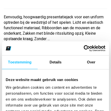
Eenvoudig, hoogwaardig presentatiejack voor een uniform
optreden bij de wedstrijd of het spelen. Licht en elastisch
functioneel materiaal; Ribboorden aan de mouwen en de
onderkant; Zakken met blinde ritssluiting opzij; Kleine
opstaande kraag; Zonder ...
Bekijk andere kleuren
Toestemming
Details
Over
black grey/slate grey/wit
Maat
Deze website maakt gebruik van cookies
Aantal
We gebruiken cookies om content en advertenties te
personaliseren, om functies voor social media te bieden
en om ons websiteverkeer te analyseren. Ook delen we
informatie over uw gebruik van onze site met onze
*Gratis verzending vanaf €150,- exclusief BTW