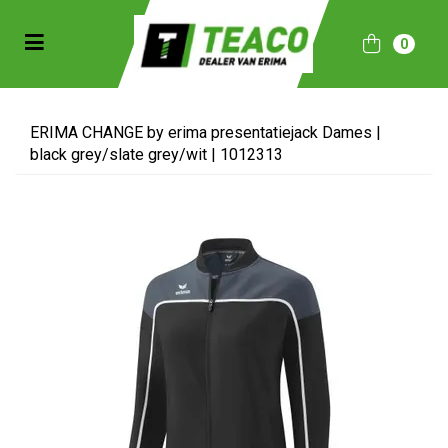
Toggle navigation
0
bmenu (Sportkleding)
bmenu (Collecties)
ERIMA CHANGE by erima presentatiejack Dames |
black grey/slate grey/wit | 1012313
ubmenu (Accessoires)