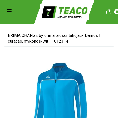
Toggle navigation
bmenu (Sportkleding)
bmenu (Collecties)
ERIMA CHANGE by erima presentatiejack Dames |
curaçao/mykonos/wit | 1012314
ubmenu (Accessoires)