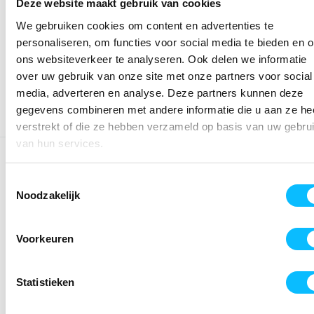
Deze website maakt gebruik van cookies
We gebruiken cookies om content en advertenties te
Kies kleur/maat
personaliseren, om functies voor social media te bieden en 
€ 48
,35
€ 61
,98
excl BTW
ons websiteverkeer te analyseren. Ook delen we informatie
€ 58
,50
€ 75
,-
incl BTW
over uw gebruik van onze site met onze partners voor social
media, adverteren en analyse. Deze partners kunnen deze
gegevens combineren met andere informatie die u aan ze he
verstrekt of die ze hebben verzameld op basis van uw gebru
van hun services.
OMSCHRIJVING
Toestemmingsselectie
Eenvoudig, hoogwaardig presentatiejack voor een uniform
Noodzakelijk
optreden bij de wedstrijd of het spelen. Licht en elastisch
functioneel materiaal; Ribboorden aan de mouwen en de
onderkant; Zakken met blinde ritssluiting opzij; Kleine
Voorkeuren
opstaande kraag; Zonder binnenvoering; ERIMA slogan op
de rug; Getailleerd model
Statistieken
SPECIFICATIES