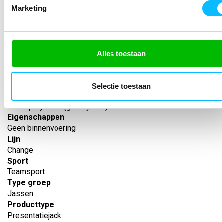
Artikelnummer
Marketing
-
EAN nummer
-
Leverancier
Alles toestaan
Erima
Model
1012310pj
Selectie toestaan
Materiaal
100% polyester (gerecycled)
Eigenschappen
Geen binnenvoering
Lijn
Change
Sport
Teamsport
Type groep
Jassen
Producttype
Presentatiejack