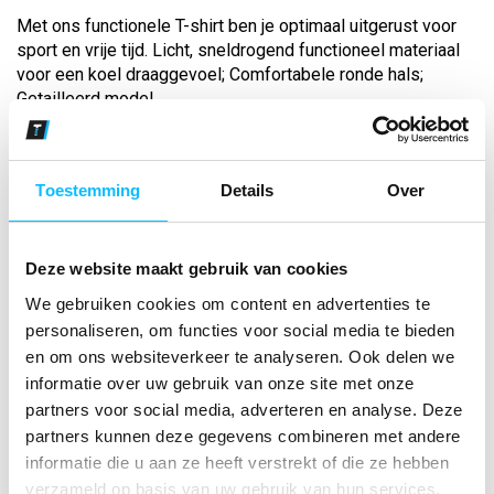
Met ons functionele T-shirt ben je optimaal uitgerust voor
sport en vrije tijd. Licht, sneldrogend functioneel materiaal
voor een koel draaggevoel; Comfortabele ronde hals;
Getailleerd model...
Bekijk andere kleuren
Toestemming
Details
Over
black grey/slate grey/wit
Maat
Deze website maakt gebruik van cookies
We gebruiken cookies om content en advertenties te
Aantal
personaliseren, om functies voor social media te bieden
en om ons websiteverkeer te analyseren. Ook delen we
informatie over uw gebruik van onze site met onze
partners voor social media, adverteren en analyse. Deze
*Gratis verzending vanaf €150,- exclusief BTW
partners kunnen deze gegevens combineren met andere
informatie die u aan ze heeft verstrekt of die ze hebben
Kies kleur/maat
verzameld op basis van uw gebruik van hun services.