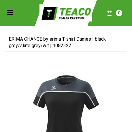
Toggle navigation
0
bmenu (Sportkleding)
bmenu (Collecties)
ERIMA CHANGE by erima T-shirt Dames | black
grey/slate grey/wit | 1082322
ubmenu (Accessoires)