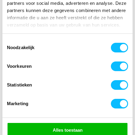
partners voor social media, adverteren en analyse. Deze
partners kunnen deze gegevens combineren met andere
green/zwart/wit
informatie die u aan ze heeft verstrekt of die ze hebben
verzameld op basis van uw gebruik van hun services.
Toestemmingsselectie
Noodzakelijk
new navy/faded denim/wit
Voorkeuren
new royal/zwart/wit
Statistieken
Maat
40
38
Marketing
36
44
42
rood/zwart/wit
34
Aantal
Alles toestaan