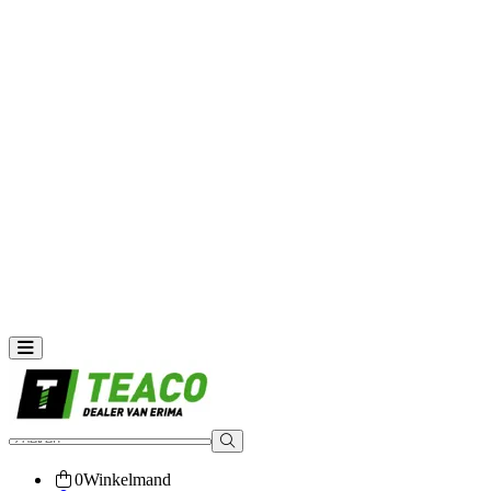
Kousen & sokken
Onderkleding
Collecties
Intro
Change
Celebrate 125
CMPT Wings
Evo Star
Six Wings
Keepers
Scheidsrechter
Liga Star
Accessoires
Ballen
Tassen
Inloggen
Toggle navigation
Zoeken
0
Winkelmand