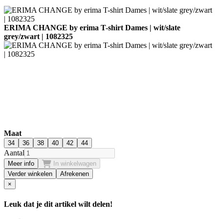
ERIMA CHANGE by erima T-shirt Dames | wit/slate
grey/zwart | 1082325
Maat
34
36
38
40
42
44
Aantal
Meer info
In winkelwagen
Verder winkelen
Afrekenen
×
Leuk dat je dit artikel wilt delen!