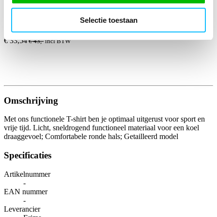
*Gratis verzending vanaf €150,- exclusief BTW
Selectie toestaan
Kies kleur/maat
wit/rood/zwart
€ 27
,72
€ 35
,54
excl BTW
€ 33
,54
€ 43
,-
incl BTW
wit/zwart/rood
Omschrijving
Met ons functionele T-shirt ben je optimaal uitgerust voor sport en
vrije tijd. Licht, sneldrogend functioneel materiaal voor een koel
draaggevoel; Comfortabele ronde hals; Getailleerd model
Specificaties
Artikelnummer
-
EAN nummer
-
Leverancier