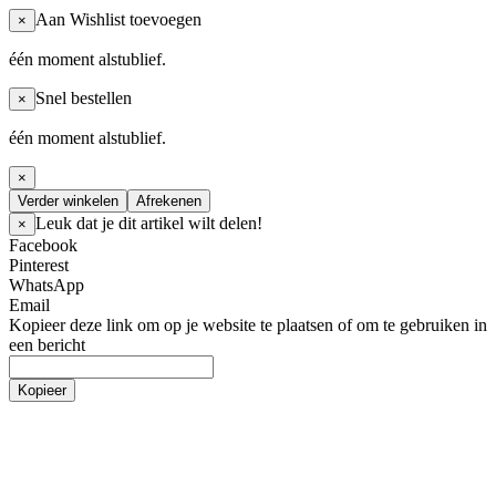
Aan Wishlist toevoegen
×
één moment alstublief.
Snel bestellen
×
één moment alstublief.
×
Verder winkelen
Afrekenen
Leuk dat je dit artikel wilt delen!
×
Facebook
Pinterest
WhatsApp
Email
Kopieer deze link om op je website te plaatsen of om te gebruiken in
een bericht
Kopieer
Sportkleding
Tops
Broeken
Jassen & Jacks