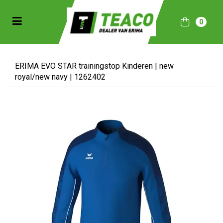
Toggle navigation
0
bmenu (Sportkleding)
bmenu (Collecties)
ERIMA EVO STAR trainingstop Kinderen | new
royal/new navy | 1262402
ubmenu (Accessoires)