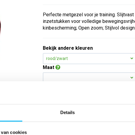
Perfecte metgezel voor je training. Slijtvast
inzetstukken voor volledige bewegingsvrijhe
kinbescherming; Open zoom; Stijlvol design
Bekijk andere kleuren
rood/zwart
Maat
Aantal
Details
*Gratis verzending vanaf €150,- exclusief BTW
Kies kleur/maat
 van cookies