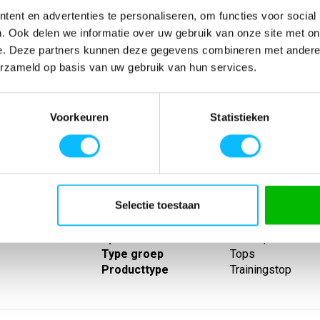
ent en advertenties te personaliseren, om functies voor social
. Ook delen we informatie over uw gebruik van onze site met on
e. Deze partners kunnen deze gegevens combineren met andere i
erzameld op basis van uw gebruik van hun services.
SPECIFICATIES
Voorkeuren
Statistieken
ioneel materiaal;
Artikelnummer
-
edige
EAN nummer
-
sluiting en
Leverancier
Erima
de mouwen met
Model
1262401tk
n
Materiaal
100% polyester (
Selectie toestaan
Eigenschappen
Korte rits
Lijn
Evo star
Sport
Teamsport
Type groep
Tops
Producttype
Trainingstop