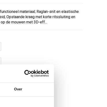
 functioneel materiaal; Raglan-snit en elastische
id; Opstaande kraag met korte ritssluiting en
 op de mouwen met 3D-eff...
Over
€ 30
,94
€ 39
,67
excl BTW
€ 37
,44
€ 48
,-
incl BTW