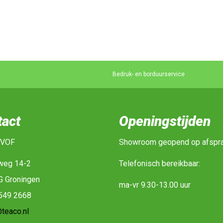
Bedruk- en borduurservice
tact
Openingstijden
 VOF
Showroom geopend op afspr
weg 14-2
Telefonisch bereikbaar:
G Groningen
ma-vr 9.30-13.00 uur
-549 2668
teaco.nl