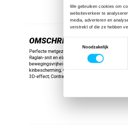
We gebruiken cookies om cont
websiteverkeer te analyseren
media, adverteren en analys
verstrekt of die ze hebben v
OMSCHRIJVING
Toestemmingsselectie
Noodzakelijk
Perfecte metgezel voor je training. Slijtvast funct
Raglan-snit en elastische inzetstukken voor voll
bewegingsvrijheid; Opstaande kraag met korte rits
kinbescherming; Open zoom; Stijlvol design op 
3D-effect; Contrastkleurige biezen op de mouwe