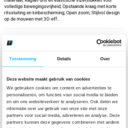
materiaal; Raglan-snit en elastische inzetstukken voor
volledige bewegingsvrijheid; Opstaande kraag met korte
ritssluiting en kinbescherming; Open zoom; Stijlvol design
op de mouwen met 3D-eff...
Bekijk andere kleuren
slate grey/geel
Maat
Toestemming
Details
Over
Aantal
Deze website maakt gebruik van cookies
We gebruiken cookies om content en advertenties te
personaliseren, om functies voor social media te bieden
*Gratis verzending vanaf €150,- exclusief BTW
en om ons websiteverkeer te analyseren. Ook delen we
informatie over uw gebruik van onze site met onze
Kies kleur/maat
partners voor social media, adverteren en analyse. Deze
partners kunnen deze gegevens combineren met andere
€ 30
,94
€ 39
,67
excl BTW