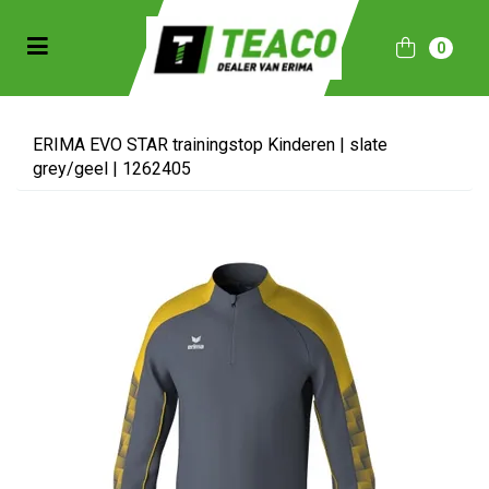
Toggle navigation
0
bmenu (Sportkleding)
bmenu (Collecties)
ERIMA EVO STAR trainingstop Kinderen | slate
grey/geel | 1262405
ubmenu (Accessoires)