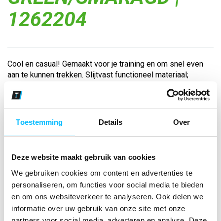
1262204
Cool en casual! Gemaakt voor je training en om snel even
aan te kunnen trekken. Slijtvast functioneel materiaal;
Opstaande kraag met korte ritssluiting; Zonder boord aan
de onderkant; Erima wing-design op de schouder...
Toestemming
Details
Over
Bekijk andere kleuren
green/smaragd
Deze website maakt gebruik van cookies
Maat
We gebruiken cookies om content en advertenties te
personaliseren, om functies voor social media te bieden
Aantal
en om ons websiteverkeer te analyseren. Ook delen we
informatie over uw gebruik van onze site met onze
partners voor social media, adverteren en analyse. Deze