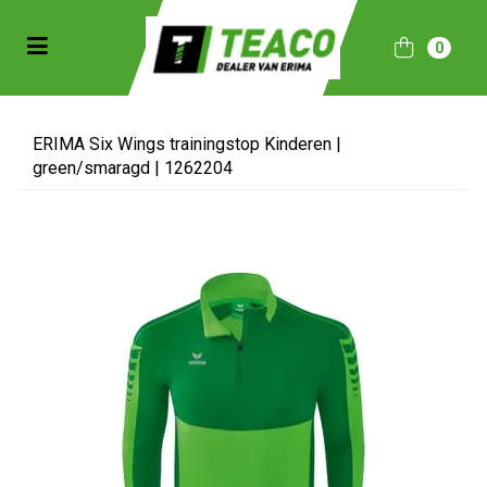
Toggle navigation
0
bmenu (Sportkleding)
bmenu (Collecties)
ERIMA Six Wings trainingstop Kinderen |
green/smaragd | 1262204
ubmenu (Accessoires)