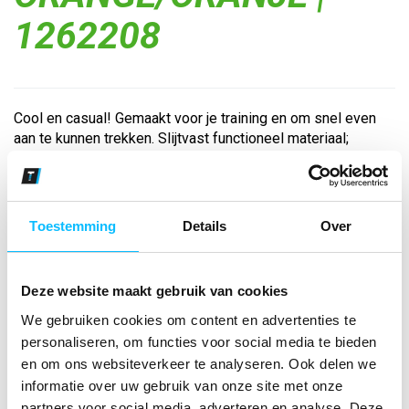
1262208
Cool en casual! Gemaakt voor je training en om snel even
aan te kunnen trekken. Slijtvast functioneel materiaal;
Opstaande kraag met korte ritssluiting; Zonder boord aan
de onderkant; Erima wing-design op de schouder...
Toestemming
Details
Over
Bekijk andere kleuren
new orange/oranje
Deze website maakt gebruik van cookies
Maat
We gebruiken cookies om content en advertenties te
personaliseren, om functies voor social media te bieden
Aantal
en om ons websiteverkeer te analyseren. Ook delen we
informatie over uw gebruik van onze site met onze
partners voor social media, adverteren en analyse. Deze