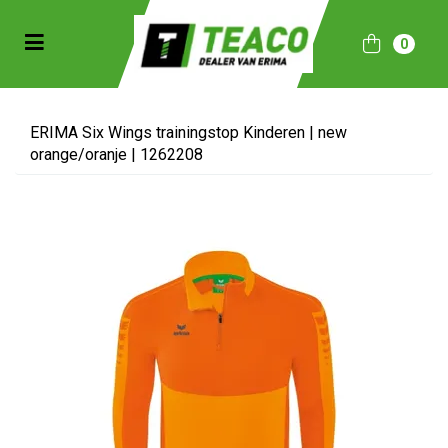
Toggle navigation
0
bmenu (Sportkleding)
bmenu (Collecties)
ERIMA Six Wings trainingstop Kinderen | new
orange/oranje | 1262208
ubmenu (Accessoires)