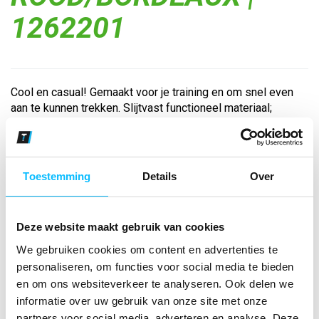
1262201
Cool en casual! Gemaakt voor je training en om snel even
aan te kunnen trekken. Slijtvast functioneel materiaal;
Opstaande kraag met korte ritssluiting; Zonder boord aan
de onderkant; Erima wing-design op de schouder...
Toestemming
Details
Over
Bekijk andere kleuren
rood/bordeaux
Deze website maakt gebruik van cookies
Maat
We gebruiken cookies om content en advertenties te
personaliseren, om functies voor social media te bieden
Aantal
en om ons websiteverkeer te analyseren. Ook delen we
informatie over uw gebruik van onze site met onze
partners voor social media, adverteren en analyse. Deze