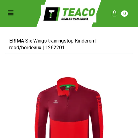
Toggle navigation
0
bmenu (Sportkleding)
bmenu (Collecties)
ERIMA Six Wings trainingstop Kinderen |
rood/bordeaux | 1262201
ubmenu (Accessoires)